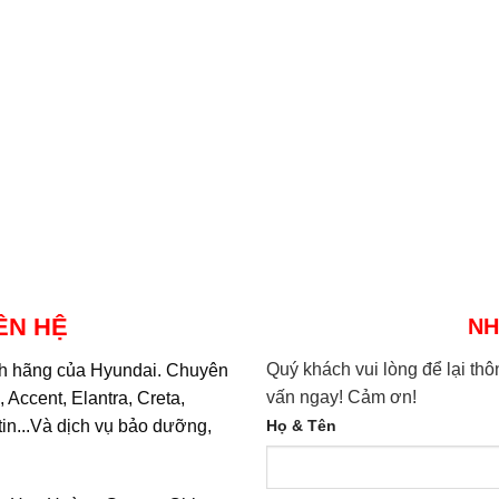
ÊN HỆ
NH
Quý khách vui lòng để lại thô
ính hãng của Hyundai. Chuyên
vấn ngay! Cảm ơn!
 Accent, Elantra, Creta,
tin...Và dịch vụ bảo dưỡng,
Họ & Tên