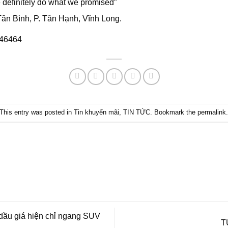
finitely do what we promised”
Tân Bình, P. Tân Hạnh, Vĩnh Long.
546464
This entry was posted in
Tin khuyến mãi
,
TIN TỨC
. Bookmark the
permalink
dầu giá hiện chỉ ngang SUV
T