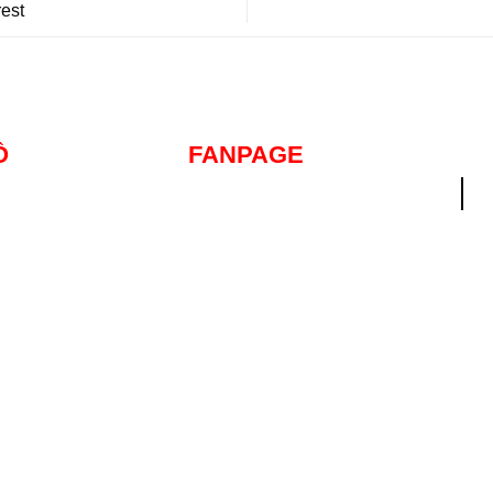
est
Ồ
FANPAGE