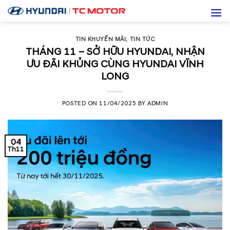
Skip
to
content
TIN KHUYẾN MÃI
,
TIN TỨC
THÁNG 11 – SỞ HỮU HYUNDAI, NHẬN
ƯU ĐÃI KHỦNG CÙNG HYUNDAI VĨNH
LONG
POSTED ON
11/04/2025
BY
ADMIN
04
Th11