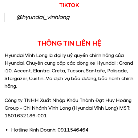
TIKTOK
@hyundai_vinhlong
THÔNG TIN LIÊN HỆ
Hyundai Vĩnh Long là đại lý uỷ quyền chính hãng của
Hyundai. Chuyên cung cấp các dòng xe Hyundai : Grand
i10, Accent, Elantra, Creta, Tucson, Santafe, Palisade,
Stargazer, Custin...Và dịch vụ bảo dưỡng, bảo hành chính
hãng.
Công ty TNHH Xuất Nhập Khẩu Thành Đạt Huy Hoàng
Group - Chi Nhánh Vĩnh Long (Hyundai Vĩnh Long) MST:
1801632186-001
Hotline Kinh Doanh: 0911546464