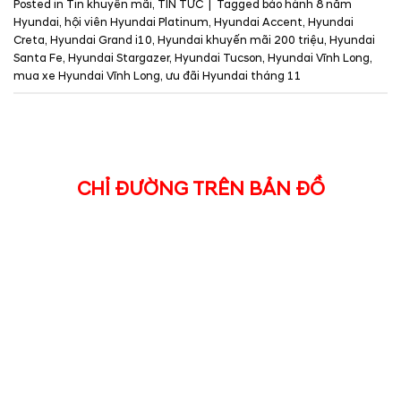
Posted in
Tin khuyến mãi
,
TIN TỨC
|
Tagged
bảo hành 8 năm
Hyundai
,
hội viên Hyundai Platinum
,
Hyundai Accent
,
Hyundai
Creta
,
Hyundai Grand i10
,
Hyundai khuyến mãi 200 triệu
,
Hyundai
Santa Fe
,
Hyundai Stargazer
,
Hyundai Tucson
,
Hyundai Vĩnh Long
,
mua xe Hyundai Vĩnh Long
,
ưu đãi Hyundai tháng 11
CHỈ ĐƯỜNG TRÊN BẢN ĐỒ