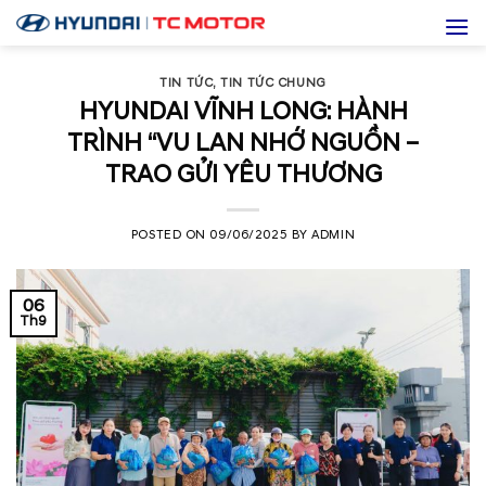
Skip
to
content
TIN TỨC
,
TIN TỨC CHUNG
HYUNDAI VĨNH LONG: HÀNH
TRÌNH “VU LAN NHỚ NGUỒN –
TRAO GỬI YÊU THƯƠNG
POSTED ON
09/06/2025
BY
ADMIN
06
Th9