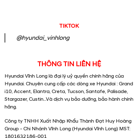
TIKTOK
@hyundai_vinhlong
THÔNG TIN LIÊN HỆ
Hyundai Vĩnh Long là đại lý uỷ quyền chính hãng của
Hyundai. Chuyên cung cấp các dòng xe Hyundai : Grand
i10, Accent, Elantra, Creta, Tucson, Santafe, Palisade,
Stargazer, Custin...Và dịch vụ bảo dưỡng, bảo hành chính
hãng.
Công ty TNHH Xuất Nhập Khẩu Thành Đạt Huy Hoàng
Group - Chi Nhánh Vĩnh Long (Hyundai Vĩnh Long) MST:
1801632186-001