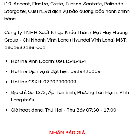
i10, Accent, Elantra, Creta, Tucson, Santafe, Palisade,
Stargazer, Custin...Và dịch vụ bảo dưỡng, bảo hành chính
hãng.
Công ty TNHH Xuất Nhập Khẩu Thành Đạt Huy Hoàng
Group - Chi Nhánh Vĩnh Long (Hyundai Vĩnh Long) MST:
1801632186-001
Hotline Kinh Doanh: 0911546464
Hotline Dịch vụ & đặt hẹn: 0939426869
Hotline CSKH: 02707300009
Địa chỉ: Số 12/2, Ấp Tân Bình, Phường Tân Hạnh, Vĩnh
Long (mới).
Giờ hoạt động: Thứ Hai - Thứ Bảy 07:30 - 17:00
NHẬN BÁO GIÁ