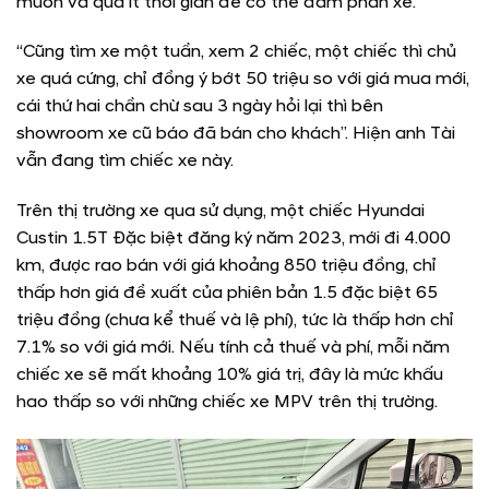
muốn và quá ít thời gian để có thể đàm phán xe.
“Cũng tìm xe một tuần, xem 2 chiếc, một chiếc thì chủ
xe quá cứng, chỉ đồng ý bớt 50 triệu so với giá mua mới,
cái thứ hai chần chừ sau 3 ngày hỏi lại thì bên
showroom xe cũ báo đã bán cho khách”. Hiện anh Tài
vẫn đang tìm chiếc xe này.
Trên thị trường xe qua sử dụng, một chiếc Hyundai
Custin 1.5T Đặc biệt đăng ký năm 2023, mới đi 4.000
km, được rao bán với giá khoảng 850 triệu đồng, chỉ
thấp hơn giá đề xuất của phiên bản 1.5 đặc biệt 65
triệu đồng (chưa kể thuế và lệ phí), tức là thấp hơn chỉ
7.1% so với giá mới. Nếu tính cả thuế và phí, mỗi năm
chiếc xe sẽ mất khoảng 10% giá trị, đây là mức khấu
hao thấp so với những chiếc xe MPV trên thị trường.