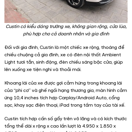
Custin có kiểu dáng trường xe, không gian rộng, cửa lùa,
phù hợp cho cả doanh nhân và gia đình
Đối với gia đình, Custin là một chiếc xe rộng, thoáng để
chiều chuộng cả gia đình, xe có đèn nội thất Ambient
Light tươi tắn, sinh động, đèn chiếu sáng bậc cửa, giúp
lên xuống xe tiện nghi và thoải mái.
Khoang lái của xe được gợi cảm hứng trong khoang lái
của “phi cơ” và ghế ngồi hạng thương gia, màn hình cảm
ứng 10,4 inches tích hợp Carplay/Android Auto, cổng
sạc, khay sạc điện thoại, iPad trong tầm tay của tài xế.
Custin tích hợp cần số gẩy trên vô lăng và có kích thước
tổng thể dài x rộng x cao lần lượt là 4.950 x 1.850 x