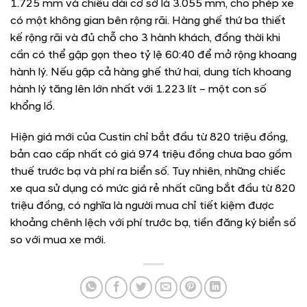
1.725 mm và chiều dài cơ sở là 3.055 mm, cho phép xe
có một không gian bên rộng rãi. Hàng ghế thứ ba thiết
kế rộng rãi và đủ chỗ cho 3 hành khách, đồng thời khi
cần có thể gập gọn theo tỷ lệ 60:40 để mở rộng khoang
hành lý. Nếu gập cả hàng ghế thứ hai, dung tích khoang
hành lý tăng lên lớn nhất với 1.223 lít – một con số
khổng lồ.
Hiện giá mới của Custin chỉ bắt đầu từ 820 triệu đồng,
bản cao cấp nhất có giá 974 triệu đồng chưa bao gồm
thuế trước bạ và phí ra biển số. Tuy nhiên, những chiếc
xe qua sử dụng có mức giá rẻ nhất cũng bắt đầu từ 820
triệu đồng, có nghĩa là người mua chỉ tiết kiệm được
khoảng chênh lệch với phí trước bạ, tiền đăng ký biển số
so với mua xe mới.