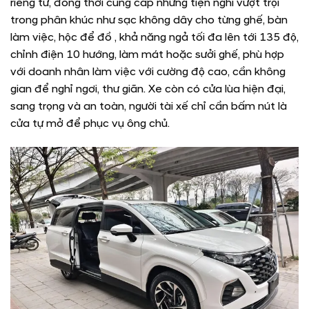
riêng tư, đồng thời cung cấp những tiện nghi vượt trội
trong phân khúc như sạc không dây cho từng ghế, bàn
làm việc, hộc để đồ , khả năng ngả tối đa lên tới 135 độ,
chỉnh điện 10 hướng, làm mát hoặc sưởi ghế, phù hợp
với doanh nhân làm việc với cường độ cao, cần không
gian để nghỉ ngơi, thư giãn. Xe còn có cửa lùa hiện đại,
sang trọng và an toàn, người tài xế chỉ cần bấm nút là
cửa tự mở để phục vụ ông chủ.