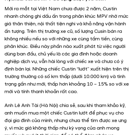
Mới ra mắt tại Việt Nam chưa được 2 năm, Custin
nhanh chóng ghi dấu ấn trong phân khúc MPV nhờ mức
giá thân thiện, nội thất tiện nghi và khả năng vận hành
ấn tượng. Trên thị trường xe cũ, số lượng Cusin bán ra
không nhiều nếu so với những xe cùng tầm tiền, cùng
phân khúc. Điều này phần nào xuất phát từ việc người
dùng ban đầu, chủ yếu là các gia đình hoặc doanh
nghiệp dịch vụ, vẫn hài lòng với chiếc xe và chưa có ý
định bán lại. Những chiếc Custin “lướt” xuất hiện trên thị
trường thường có số km thấp (dưới 10.000 km) và tình
trạng gần như mới, thấp hơn khoảng 10 – 15% so với xe
mới và tính thanh khoản rất cao.
Anh Lê Anh Tài (Hà Nội) chia sẻ, sau khi tham khảo kỹ,
anh muốn mua một chiếc Custin lướt để phục vụ cho
đại gia đình của mình, nhưng chưa thể tìm được xe ưng
ý, vì mức giá không thấp như kỳ vọng của anh mong