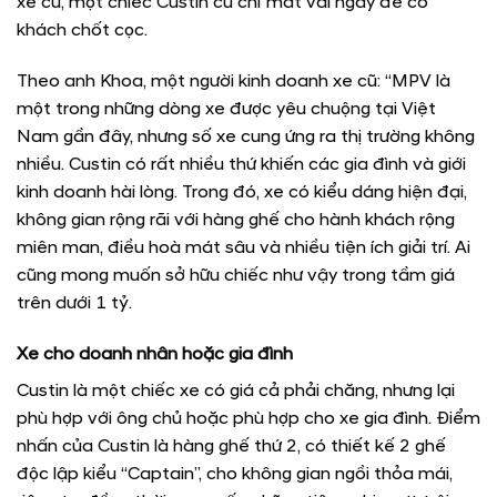
xe cũ, một chiếc Custin cũ chỉ mất vài ngày để có
khách chốt cọc.
Theo anh Khoa, một người kinh doanh xe cũ: “MPV là
một trong những dòng xe được yêu chuộng tại Việt
Nam gần đây, nhưng số xe cung ứng ra thị trường không
nhiều. Custin có rất nhiều thứ khiến các gia đình và giới
kinh doanh hài lòng. Trong đó, xe có kiểu dáng hiện đại,
không gian rộng rãi với hàng ghế cho hành khách rộng
miên man, điều hoà mát sâu và nhiều tiện ích giải trí. Ai
cũng mong muốn sở hữu chiếc như vậy trong tầm giá
trên dưới 1 tỷ.
Xe cho doanh nhân hoặc gia đình
Custin là một chiếc xe có giá cả phải chăng, nhưng lại
phù hợp với ông chủ hoặc phù hợp cho xe gia đình. Điểm
nhấn của Custin là hàng ghế thứ 2, có thiết kế 2 ghế
độc lập kiểu “Captain”, cho không gian ngồi thỏa mái,