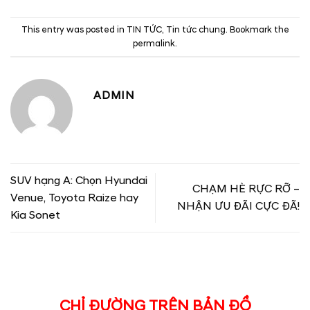
This entry was posted in
TIN TỨC
,
Tin tức chung
. Bookmark the
permalink
.
ADMIN
SUV hạng A: Chọn Hyundai
CHẠM HÈ RỰC RỠ –
Venue, Toyota Raize hay
NHẬN ƯU ĐÃI CỰC ĐÃ!
Kia Sonet
CHỈ ĐƯỜNG TRÊN BẢN ĐỒ