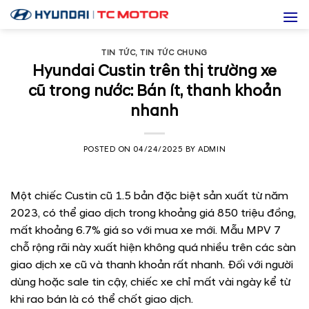
Skip
to
content
TIN TỨC
,
TIN TỨC CHUNG
Hyundai Custin trên thị trường xe
cũ trong nước: Bán ít, thanh khoản
nhanh
POSTED ON
04/24/2025
BY
ADMIN
Một chiếc Custin cũ 1.5 bản đặc biệt sản xuất từ năm
2023, có thể giao dịch trong khoảng giá 850 triệu đồng,
mất khoảng 6.7% giá so với mua xe mới. Mẫu MPV 7
chỗ rộng rãi này xuất hiện không quá nhiều trên các sàn
giao dịch xe cũ và thanh khoản rất nhanh. Đối với người
dùng hoặc sale tin cậy, chiếc xe chỉ mất vài ngày kể từ
khi rao bán là có thể chốt giao dịch.