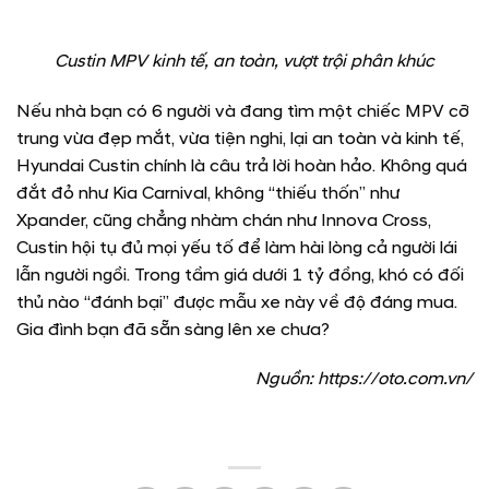
Custin MPV kinh tế, an toàn, vượt trội phân khúc
Nếu nhà bạn có 6 người và đang tìm một chiếc MPV cỡ
trung vừa đẹp mắt, vừa tiện nghi, lại an toàn và kinh tế,
Hyundai Custin chính là câu trả lời hoàn hảo. Không quá
đắt đỏ như Kia Carnival, không “thiếu thốn” như
Xpander, cũng chẳng nhàm chán như Innova Cross,
Custin hội tụ đủ mọi yếu tố để làm hài lòng cả người lái
lẫn người ngồi. Trong tầm giá dưới 1 tỷ đồng, khó có đối
thủ nào “đánh bại” được mẫu xe này về độ đáng mua.
Gia đình bạn đã sẵn sàng lên xe chưa?
Nguồn: https://oto.com.vn/