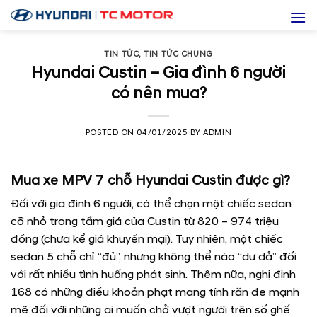
Skip
to
content
TIN TỨC
,
TIN TỨC CHUNG
Hyundai Custin – Gia đình 6 người
có nên mua?
POSTED ON
04/01/2025
BY
ADMIN
Mua xe MPV 7 chỗ Hyundai Custin được gì?
Đối với gia đình 6 người, có thể chọn một chiếc sedan
cỡ nhỏ trong tầm giá của Custin từ 820 – 974 triệu
đồng (chưa kể giá khuyến mại). Tuy nhiên, một chiếc
sedan 5 chỗ chỉ “đủ”, nhưng không thể nào “dư dả” đối
với rất nhiều tình huống phát sinh. Thêm nữa, nghị định
168 có những điều khoản phạt mang tính răn đe mạnh
mẽ đối với những ai muốn chở vượt người trên số ghế