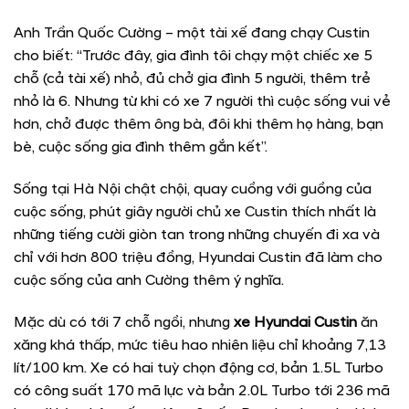
Anh Trần Quốc Cường – một tài xế đang chạy Custin
cho biết: “Trước đây, gia đình tôi chạy một chiếc xe 5
chỗ (cả tài xế) nhỏ, đủ chở gia đình 5 người, thêm trẻ
nhỏ là 6. Nhưng từ khi có xe 7 người thì cuộc sống vui vẻ
hơn, chở được thêm ông bà, đôi khi thêm họ hàng, bạn
bè, cuộc sống gia đình thêm gắn kết”.
Sống tại Hà Nội chật chội, quay cuồng với guồng của
cuộc sống, phút giây người chủ xe Custin thích nhất là
những tiếng cười giòn tan trong những chuyến đi xa và
chỉ với hơn 800 triệu đồng, Hyundai Custin đã làm cho
cuộc sống của anh Cường thêm ý nghĩa.
Mặc dù có tới 7 chỗ ngồi, nhưng
xe Hyundai Custin
ăn
xăng khá thấp, mức tiêu hao nhiên liệu chỉ khoảng 7,13
lít/100 km. Xe có hai tuỳ chọn động cơ, bản 1.5L Turbo
có công suất 170 mã lực và bản 2.0L Turbo tới 236 mã