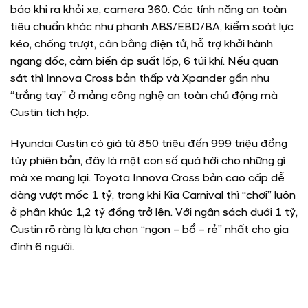
báo khi ra khỏi xe, camera 360. Các tính năng an toàn
tiêu chuẩn khác như phanh ABS/EBD/BA, kiểm soát lực
kéo, chống trượt, cân bằng điện tử, hỗ trợ khởi hành
ngang dốc, cảm biến áp suất lốp, 6 túi khí. Nếu quan
sát thì Innova Cross bản thấp và Xpander gần như
“trắng tay” ở mảng công nghệ an toàn chủ động mà
Custin tích hợp.
Hyundai Custin có giá từ 850 triệu đến 999 triệu đồng
tùy phiên bản, đây là một con số quá hời cho những gì
mà xe mang lại. Toyota Innova Cross bản cao cấp dễ
dàng vượt mốc 1 tỷ, trong khi Kia Carnival thì “chơi” luôn
ở phân khúc 1,2 tỷ đồng trở lên. Với ngân sách dưới 1 tỷ,
Custin rõ ràng là lựa chọn “ngon – bổ – rẻ” nhất cho gia
đình 6 người.