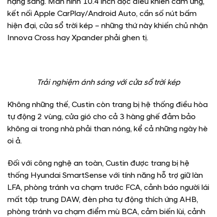
hạng sang. Màn hình 10.4 inch dọc điều khiển cảm ứng,
kết nối Apple CarPlay/Android Auto, cần số nút bấm
hiện đại, cửa sổ trời kép – những thứ này khiến chủ nhận
Innova Cross hay Xpander phải ghen tị.
Trải nghiệm ánh sáng với cửa sổ trời kép
Không những thế, Custin còn trang bị hệ thống điều hòa
tự động 2 vùng, cửa gió cho cả 3 hàng ghế đảm bảo
không ai trong nhà phải than nóng, kể cả những ngày hè
oi ả.
Đối với công nghệ an toàn, Custin được trang bị hệ
thống Hyundai SmartSense với tính năng hỗ trợ giữ làn
LFA, phòng tránh va chạm trước FCA, cảnh báo người lái
mất tập trung DAW, đèn pha tự động thích ứng AHB,
phòng tránh va chạm điểm mù BCA, cảm biến lùi, cảnh