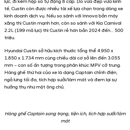
lực, đi kèm hộp số tự động 8 cấp. Do vừa đẹp vừa kinh
tế, Custin còn được nhiều tài xế lựa chọn trong dòng xe
kinh doanh dịch vụ. Nếu so sánh với Innova bản máy
xăng thì Custin mạnh hơn, còn so sánh với Kia Carnival
2.2L (199 mã lực) thì Custin rẻ hơn bản 2024 đến… 500
triệu.
Hyundai Custin sở hữu kích thước tổng thể 4.950 x
1.850 x 1.734 mm cùng chiều dài cơ sở lên đến 3.055
mm – con số ấn tượng trong phân khúc MPV cỡ trung.
Hàng ghế thứ hai của xe là dạng Captain chỉnh điện,
ngả lưng tối đa, tích hợp sưởi/làm mát và đem lại sự
hưởng thụ như một ông chủ.
Hàng ghế Captain sang trọng, tiện ích, tích hợp sưởi/làm
mát