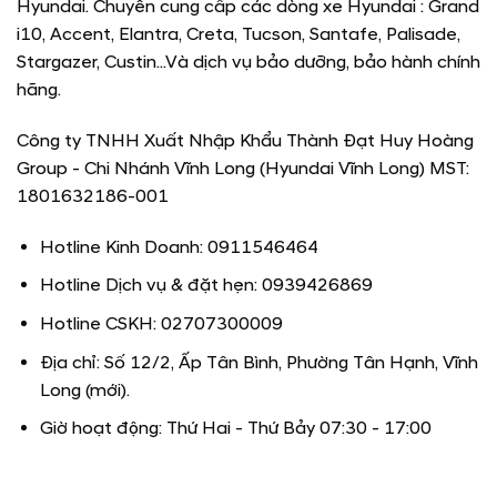
Hyundai. Chuyên cung cấp các dòng xe Hyundai : Grand
i10, Accent, Elantra, Creta, Tucson, Santafe, Palisade,
Stargazer, Custin...Và dịch vụ bảo dưỡng, bảo hành chính
hãng.
Công ty TNHH Xuất Nhập Khẩu Thành Đạt Huy Hoàng
Group - Chi Nhánh Vĩnh Long (Hyundai Vĩnh Long) MST:
1801632186-001
Hotline Kinh Doanh: 0911546464
Hotline Dịch vụ & đặt hẹn: 0939426869
Hotline CSKH: 02707300009
Địa chỉ: Số 12/2, Ấp Tân Bình, Phường Tân Hạnh, Vĩnh
Long (mới).
Giờ hoạt động: Thứ Hai - Thứ Bảy 07:30 - 17:00