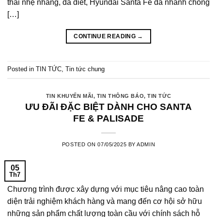
thái nhẹ nhàng, da diết, Hyundai Santa Fe đã nhanh chóng
[…]
CONTINUE READING
→
Posted in
TIN TỨC
,
Tin tức chung
TIN KHUYẾN MÃI
,
TIN THÔNG BÁO
,
TIN TỨC
ƯU ĐÃI ĐẶC BIỆT DÀNH CHO SANTA
FE & PALISADE
POSTED ON
07/05/2025
BY
ADMIN
05
Th7
Chương trình được xây dựng với mục tiêu nâng cao toàn
diện trải nghiệm khách hàng và mang đến cơ hội sở hữu
những sản phẩm chất lượng toàn cầu với chính sách hỗ