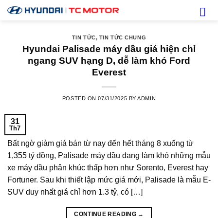
Skip
to
content
TIN TỨC
,
TIN TỨC CHUNG
Hyundai Palisade máy dầu giá hiện chỉ
ngang SUV hạng D, dễ làm khó Ford
Everest
POSTED ON
07/31/2025
BY
ADMIN
31
Th7
Bất ngờ giảm giá bán từ nay đến hết tháng 8 xuống từ
1,355 tỷ đồng, Palisade máy dầu đang làm khó những mẫu
xe máy dầu phân khúc thấp hơn như Sorento, Everest hay
Fortuner. Sau khi thiết lập mức giá mới, Palisade là mẫu E-
SUV duy nhất giá chỉ hơn 1.3 tỷ, có […]
CONTINUE READING
→