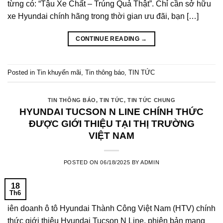
từng có: “Tậu Xe Chất – Trúng Quả Thật”. Chỉ cần sở hữu
xe Hyundai chính hãng trong thời gian ưu đãi, bạn […]
CONTINUE READING
→
Posted in
Tin khuyến mãi
,
Tin thông báo
,
TIN TỨC
TIN THÔNG BÁO
,
TIN TỨC
,
TIN TỨC CHUNG
HYUNDAI TUCSON N LINE CHÍNH THỨC
ĐƯỢC GIỚI THIỆU TẠI THỊ TRƯỜNG
VIỆT NAM
POSTED ON
06/18/2025
BY
ADMIN
18
Th6
iên doanh ô tô Hyundai Thành Công Việt Nam (HTV) chính
thức giới thiệu Hyundai Tucson N Line, phiên bản mang