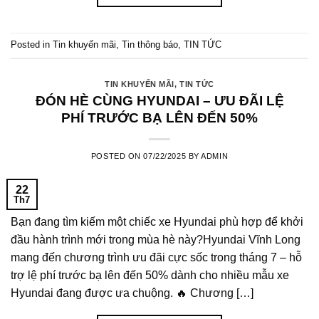
Posted in
Tin khuyến mãi
,
Tin thông báo
,
TIN TỨC
TIN KHUYẾN MÃI
,
TIN TỨC
ĐÓN HÈ CÙNG HYUNDAI – ƯU ĐÃI LỆ
PHÍ TRƯỚC BẠ LÊN ĐẾN 50%
POSTED ON
07/22/2025
BY
ADMIN
22
Th7
Bạn đang tìm kiếm một chiếc xe Hyundai phù hợp để khởi
đầu hành trình mới trong mùa hè này?Hyundai Vĩnh Long
mang đến chương trình ưu đãi cực sốc trong tháng 7 – hỗ
trợ lệ phí trước bạ lên đến 50% dành cho nhiều mẫu xe
Hyundai đang được ưa chuộng. 🔥 Chương […]